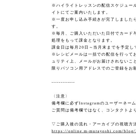
※ハイライトレッスンの配信スケジュー
イトにてご案内いたします。
※一度お申し込み手続きが完了しました
す。
※毎月、ご購入いただいた日付でカード
処理をもって課金となります。
課金日は毎月20日～当月末までを予定し
※レシピメールは一括での配信を行って
ュリティ上、メールがお届けされないこ
限りパソコン用アドレスでのご登録をお
-------------
〈注意〉
備考欄に必ずInstagramのユーザーネ
ご質問は備考欄ではなく、コンタクトよ
▽ご購入後の流れ・アーカイブの視聴方
https://online.m-murayoshi.com/blog