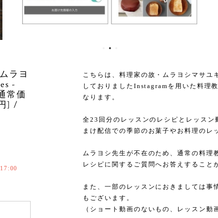
ムラヨ
こちらは、料理家の故・ムラヨシマサユキが
s -
しておりましたInstagramを用いた
（通常価
なります。
円] /
全23回分のレッスンのレシピとレッスン
まけ配信での季節のお菓子やお料理のレ
ムラヨシ先生が不在のため、通常の料理
レシピに関するご質問へお答えすること
17:00
また、一部のレッスンにおきましては事
もございます。
（ショート動画のないもの、レッスン動